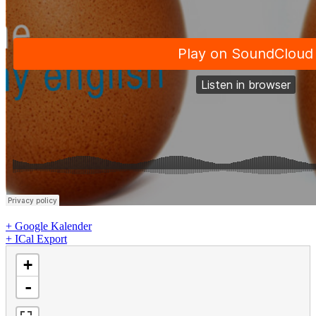
+ Google Kalender
+ ICal Export
Karte wird geladen - bitte warten...
+
-