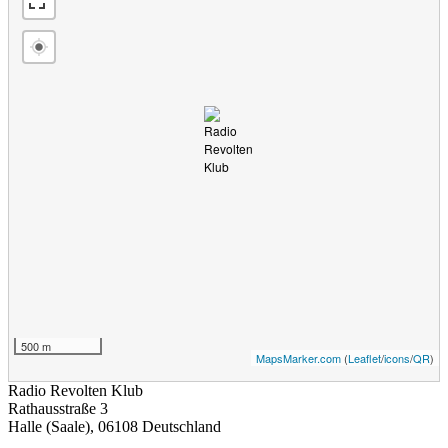
500 m
MapsMarker.com
(
Leaflet
/
icons
/
QR
)
Radio Revolten Klub
Rathausstraße 3
Halle (Saale)
,
06108
Deutschland