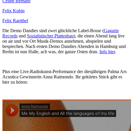
Céline Bernard
Felix Kubin
Felix Raeithel
Die Demo Dandies sind zwei glückliche Label-Bosse (
Gagarin
Records
und
Sozialistischer Plattenbau
), die einen Abend lang live
on air und vor Ort Musik-Demos annehmen, abspielen und
besprechen. Nach ersten Demo Dandies Abenden in Hamburg und
Berlin ist nun Halle, ach was, der ganze Osten dran.
Info hier
.
Plus eine Live-Radiokunst-Performance der diesjährigen Palma Ars
Acustica Gewinnerin Anna Raimondo. Ihr gekürtes Stück gibt es
hier zu hören: