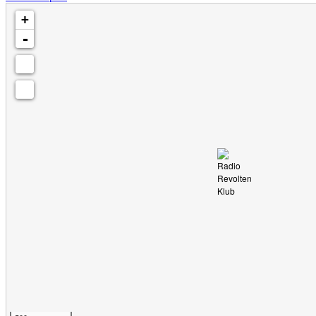
Karte wird geladen - bitte warten...
+
-