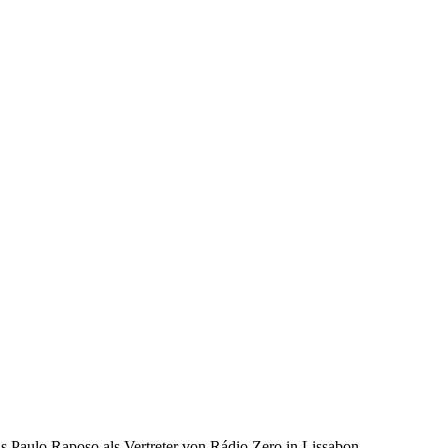
s Paulo Raposo als Vertreter von Rádio Zero in Lissabon.