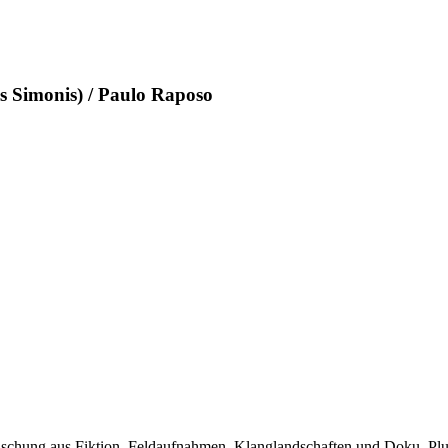
 Simonis) / Paulo Raposo
Mischung aus Fiktion, Feldaufnahmen, Klanglandschaften und Doku. Plu