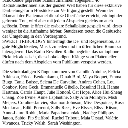
Schokolade gepresste Schallaufnahmen abgespielt. 40
Radiokünstlerinnen aus der ganzen Welt haben für diese exklusive
Darbietungsform Hörstücke zur Verfügung gestellt. Wenn der
Diamant der Plattennadel die süße Oberfläche erreicht, erklingt der
geformte Ton, wird aber mit jedem Abspielen gleichsam auch
gelöscht. Denn je öfter die essbare Schallplatte gespielt wird, desto
weniger ist die Aufnahme hörbar. Stattdessen treten die Geräusche
der Umgebung in den Vordergrund.
SWEET TRIBOLOGY hinterfragt die De- und Regeneration, als
gute Möglichkeiten, Musik zu teilen und im öffentlichen Raum zu
interagieren. Das Radio Revolten Radio begleitet das radiophone
Picknick akustisch, die schokoladigen Klänge vom Plattenteller
dürfen nach dem Abspielen vom Publikum verspeist werden.
Die schokoladigen Klänge kommen von Camille Antoine, Felicia
Atkinson, Frieda Beukenkamp, Dinah Bird, Maya Boquet, Emma
Bugg, Tania Buisse, Selena De Carvalho, Andrea Cohen, Lou
Conboy, Kate Geck, Emmanuelle Gibello, Rosalind Hall, Hanna
Hartman, Carola Haupt, Julie Honoré, Cat Hope, Alice Hui-Sheng
Chang, Zoe Irvine, Anne Laplantine, Sally Ann McIntyre, Mish
Meijers, Coraline Janvier, Shannon Johnson, Miss Despoinas, Rosa
Menkman, Edith Perrenot, Sally Rees, Eve Risser, Elissa Ritson,
Anne-Laure Robin, Maria Papadomanolaki, Nadège Philippe-
Janon, Sabio, Pip Stafford, Rachel Tribout, Maia Urstad, Valérie
Vivancos, Tricky Walsh, Sarah Washington.