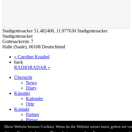
Stadtgottesacker
51.482400
,
11.977630
Stadtgottesacker
Karte wird geladen - bitte warten...
Stadtgottesacker
Gottesackerstr. 7
Halle (Saale)
,
06108
Deutschland
«
Caroline Kraabel
back
RADIORADAR
»
Übersicht
News
Diary
Künstler
Kalender
Orte
Kontakt
Partner
Presse
Radio Revolten Crew
Diese Website benutzt Cookies. Wenn du die Website weiter nutzt, gehen wir vo
Facebook