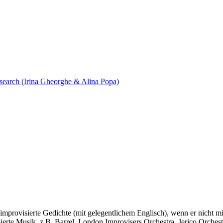
search (Irina Gheorghe & Alina Popa)
ür improvisierte Gedichte (mit gelegentlichem Englisch), wenn er nicht 
ierte Musik, z.B. Barrel, London Improvisers Orchestra, Jerico Orchest