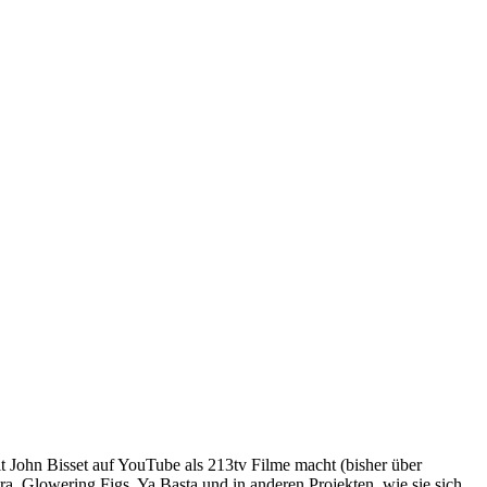
mit John Bisset auf YouTube als 213tv Filme macht (bisher über
ra, Glowering Figs, Ya Basta und in anderen Projekten, wie sie sich