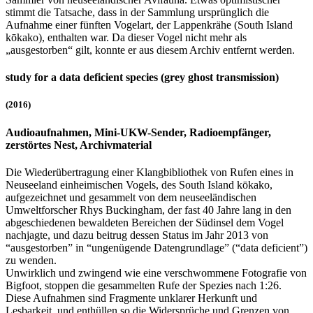
stimmt die Tatsache, dass in der Sammlung ursprünglich die
Aufnahme einer fünften Vogelart, der Lappenkrähe (South Island
kōkako), enthalten war. Da dieser Vogel nicht mehr als
„ausgestorben“ gilt, konnte er aus diesem Archiv entfernt werden.
study for a data deficient species (grey ghost transmission)
(2016)
Audioaufnahmen, Mini-UKW-Sender, Radioempfänger,
zerstörtes Nest, Archivmaterial
Die Wiederübertragung einer Klangbibliothek von Rufen eines in
Neuseeland einheimischen Vogels, des South Island kōkako,
aufgezeichnet und gesammelt von dem neuseeländischen
Umweltforscher Rhys Buckingham, der fast 40 Jahre lang in den
abgeschiedenen bewaldeten Bereichen der Südinsel dem Vogel
nachjagte, und dazu beitrug dessen Status im Jahr 2013 von
“ausgestorben” in “ungenügende Datengrundlage” (“data deficient”)
zu wenden.
Unwirklich und zwingend wie eine verschwommene Fotografie von
Bigfoot, stoppen die gesammelten Rufe der Spezies nach 1:26.
Diese Aufnahmen sind Fragmente unklarer Herkunft und
Lesbarkeit, und enthüllen so die Widersprüche und Grenzen von