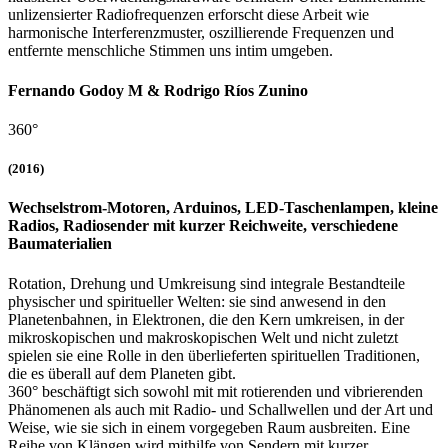
unlizensierter Radiofrequenzen erforscht diese Arbeit wie
harmonische Interferenzmuster, oszillierende Frequenzen und
entfernte menschliche Stimmen uns intim umgeben.
Fernando Godoy M & Rodrigo Ríos Zunino
360°
(2016)
Wechselstrom-Motoren, Arduinos, LED-Taschenlampen, kleine
Radios, Radiosender mit kurzer Reichweite, verschiedene
Baumaterialien
Rotation, Drehung und Umkreisung sind integrale Bestandteile
physischer und spiritueller Welten: sie sind anwesend in den
Planetenbahnen, in Elektronen, die den Kern umkreisen, in der
mikroskopischen und makroskopischen Welt und nicht zuletzt
spielen sie eine Rolle in den überlieferten spirituellen Traditionen,
die es überall auf dem Planeten gibt.
360° beschäftigt sich sowohl mit mit rotierenden und vibrierenden
Phänomenen als auch mit Radio- und Schallwellen und der Art und
Weise, wie sie sich in einem vorgegeben Raum ausbreiten. Eine
Reihe von Klängen wird mithilfe von Sendern mit kurzer