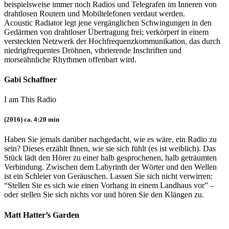
beispielsweise immer noch Radios und Telegrafen im Inneren von
drahtlosen Routern und Mobiltelefonen verdaut werden.
Acoustic Radiator legt jene vergänglichen Schwingungen in den
Gedärmen von drahtloser Übertragung frei; verkörpert in einem
versteckten Netzwerk der Hochfrequenzkommunikation, das durch
niedrigfrequentes Dröhnen, vibrierende Inschriften und
morseähnliche Rhythmen offenbart wird.
Gabi Schaffner
I am This Radio
(2016) ca. 4:20 min
Haben Sie jemals darüber nachgedacht, wie es wäre, ein Radio zu
sein? Dieses erzählt Ihnen, wie sie sich fühlt (es ist weiblich). Das
Stück lädt den Hörer zu einer halb gesprochenen, halb geträumten
Verbindung. Zwischen dem Labyrinth der Wörter und den Wellen
ist ein Schleier von Geräuschen. Lassen Sie sich nicht verwirren:
“Stellen Sie es sich wie einen Vorhang in einem Landhaus vor” –
oder stellen Sie sich nichts vor und hören Sie den Klängen zu.
Matt Hatter’s Garden