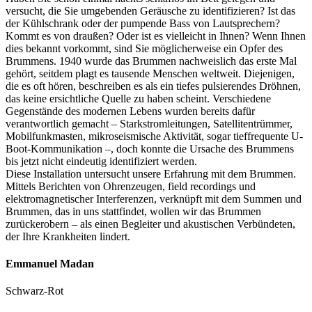
versucht, die Sie umgebenden Geräusche zu identifizieren? Ist das
der Kühlschrank oder der pumpende Bass von Lautsprechern?
Kommt es von draußen? Oder ist es vielleicht in Ihnen? Wenn Ihnen
dies bekannt vorkommt, sind Sie möglicherweise ein Opfer des
Brummens. 1940 wurde das Brummen nachweislich das erste Mal
gehört, seitdem plagt es tausende Menschen weltweit. Diejenigen,
die es oft hören, beschreiben es als ein tiefes pulsierendes Dröhnen,
das keine ersichtliche Quelle zu haben scheint. Verschiedene
Gegenstände des modernen Lebens wurden bereits dafür
verantwortlich gemacht – Starkstromleitungen, Satellitentrümmer,
Mobilfunkmasten, mikroseismische Aktivität, sogar tieffrequente U-
Boot-Kommunikation –, doch konnte die Ursache des Brummens
bis jetzt nicht eindeutig identifiziert werden.
Diese Installation untersucht unsere Erfahrung mit dem Brummen.
Mittels Berichten von Ohrenzeugen, field recordings und
elektromagnetischer Interferenzen, verknüpft mit dem Summen und
Brummen, das in uns stattfindet, wollen wir das Brummen
zurückerobern – als einen Begleiter und akustischen Verbündeten,
der Ihre Krankheiten lindert.
Emmanuel Madan
Schwarz-Rot