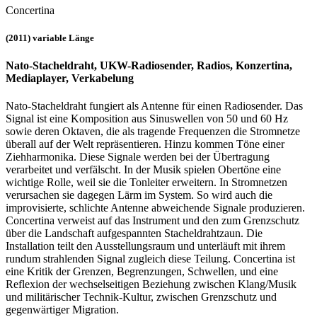
Concertina
(2011) variable Länge
Nato-Stacheldraht, UKW-Radiosender, Radios, Konzertina,
Mediaplayer, Verkabelung
Nato-Stacheldraht fungiert als Antenne für einen Radiosender. Das
Signal ist eine Komposition aus Sinuswellen von 50 und 60 Hz
sowie deren Oktaven, die als tragende Frequenzen die Stromnetze
überall auf der Welt repräsentieren. Hinzu kommen Töne einer
Ziehharmonika. Diese Signale werden bei der Übertragung
verarbeitet und verfälscht. In der Musik spielen Obertöne eine
wichtige Rolle, weil sie die Tonleiter erweitern. In Stromnetzen
verursachen sie dagegen Lärm im System. So wird auch die
improvisierte, schlichte Antenne abweichende Signale produzieren.
Concertina verweist auf das Instrument und den zum Grenzschutz
über die Landschaft aufgespannten Stacheldrahtzaun. Die
Installation teilt den Ausstellungsraum und unterläuft mit ihrem
rundum strahlenden Signal zugleich diese Teilung. Concertina ist
eine Kritik der Grenzen, Begrenzungen, Schwellen, und eine
Reflexion der wechselseitigen Beziehung zwischen Klang/Musik
und militärischer Technik-Kultur, zwischen Grenzschutz und
gegenwärtiger Migration.