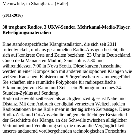
Meanwhile, in Shanghai… (Halle)
(2011-2016)
38 tragbare Radios, 3 UKW-Sender, Mehrkanal-Media-Player,
Befestigungsmaterialien
Eine standortspezifische Klanginstallation, die sich seit 2011
fortentwickelt, und aus gesammelten Radio-Ansagen besteht, die
sich auf konkrete Orte und Zeiten beziehen: 23 Uhr in Deutschland,
Cinco de la Manana en Madrid, Saint Johns 7:30 und
währenddessen 7:00 in Nova Scotia. Diese kurzen Ausschnitte
werden in einer Komposition mit anderen radiophonen Klängen wie
weißem Rauschen, Knistern und Störgeräuschen zusammengeführt.
Sie schaffen eine räumliche Polyphonie für radiospezifische
Erkundungen von Raum und Zeit – ein Phonogramm eines 24-
Stunden-Zyklus auf Sendung.
Radio ist sowohl zeitbasiert als auch gleichzeitig, es ist Nähe und
Distanz. Mit dem Anbruch der digital vernetzten Weltzeit spielen
Radiostationen keine Rolle mehr in der täglichen Zeitansage. Diese
Radio-Zeit- und Ort-Ausschnitte mögen ein flüchtiger Bestandteil
der Geschichte des Klangs, an der Schwelle zwischen alltäglicher
Vertrautheit und Veralterung sein, die uns an die Vergänglichkeit
unseres andauernd vorübergehenden technologischen Fortschritts