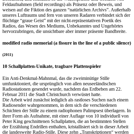
Feldaufnahmen (field recordings) als Präsenz oder Beweis, und
weisen auf die Fiktion des ganzen “natürlichen Archivs”. Außerhalb
unseres Luftraums und fern von unseren Radaren verbindet sich der
flüchtige “graue Geist” mit der nicht-repräsentativen Poetik des
Radios, das Wesen des Mediums, Unbekanntes und Ungehörtes
hervorzubringen, die unsichtbare aber immer präsente Bandbreite.
modified radio memorial (a fissure in the line of a public silence)
(2011)
10 Schallplatten-Unikate, tragbare Plattenspieler
Ein Anti-Denkmal-Mahnmal, das die zweiminütige Stille
umfunktioniert, die ursprünglich von allen neuseeländischen
Radiostationen gesendet wurde, nachdem das Erdbeben am 22.
Februar 2011 die Stadt Christchurch verwüstet hatte.
Die Arbeit wird zunächst lediglich als rastloses Suchen nach einem
Radiosender wahrgenommen, in dem sich die verschiedenen
Schichten der Stille zu einem radiophonen Palimpsest überlagern. In
ihrer Form als Aufnahme, mit einer Auflage von 10 individuell von
Peter King geschnittenen Schallplatten, die an bestimmten Stellen
der Erzählung Endrillen enthalten, kristallisiert sich in dieser Arbeit
die landesweite Radio-Stille. Diese zehn „Transkriptionen“ werden