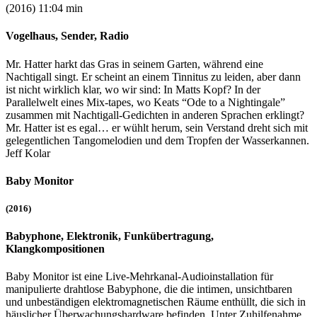
(2016) 11:04 min
Vogelhaus, Sender, Radio
Mr. Hatter harkt das Gras in seinem Garten, während eine
Nachtigall singt. Er scheint an einem Tinnitus zu leiden, aber dann
ist nicht wirklich klar, wo wir sind: In Matts Kopf? In der
Parallelwelt eines Mix-tapes, wo Keats “Ode to a Nightingale”
zusammen mit Nachtigall-Gedichten in anderen Sprachen erklingt?
Mr. Hatter ist es egal… er wühlt herum, sein Verstand dreht sich mit
gelegentlichen Tangomelodien und dem Tropfen der Wasserkannen.
Jeff Kolar
Baby Monitor
(2016)
Babyphone, Elektronik, Funkübertragung,
Klangkompositionen
Baby Monitor ist eine Live-Mehrkanal-Audioinstallation für
manipulierte drahtlose Babyphone, die die intimen, unsichtbaren
und unbeständigen elektromagnetischen Räume enthüllt, die sich in
häuslicher Überwachungshardware befinden. Unter Zuhilfenahme