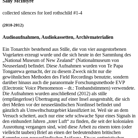
Sally McIntyre
collected silences for lord rothschild #1-4
(2010-2012)
Audioaufnahmen, Audiokassetten, Archivmaterialien
Ein Tonarchiv bestehend aus Stille, die von vier ausgestorbenen
Vogelarten erzeugt wurde und die sich heute in der Sammlung des
„National Museum of New Zealand“ (Nationalmuseum von
Neuseeland) befindet. Diese Aufnahmen wurden von Te Papa
Tongarewa gemacht, der zu diesem Zweck nicht nur die
gewöhnlichen Methoden des Field Recordings benutzte, sondern
darüber hinaus auch die paranormale Forschungsmethode EVP
(Electronic Voice Phenomenon – dt.: Tonbandstimmen) verwendete.
Die Aufnahmen wurden anschließend (2012) als stille
(empfängerlose) Übertragung auf einer Insel ausgestrahlt, die sich
drei Meilen vor der neuseeländischen Nordinsel befindet und
gänzlich als Umweltschutzgebiet klassifiziert ist. Weil sie an dem
Versuch scheitert, auch nur eine sehr schwache Spur eines Signals in
den einhundert Jahren „toter Luft“ zu finden, die seit der kolonialen
Ausrottung vergangen sind, wird diese Arbeit zu einem toten (oder
vielleicht tauben) Brief an einen der bedeutendsten britischen
Sammler von neuseeländischer Avifauna. Etwas optimistischer