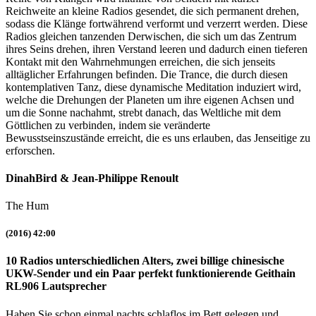
Reichweite an kleine Radios gesendet, die sich permanent drehen,
sodass die Klänge fortwährend verformt und verzerrt werden. Diese
Radios gleichen tanzenden Derwischen, die sich um das Zentrum
ihres Seins drehen, ihren Verstand leeren und dadurch einen tieferen
Kontakt mit den Wahrnehmungen erreichen, die sich jenseits
alltäglicher Erfahrungen befinden. Die Trance, die durch diesen
kontemplativen Tanz, diese dynamische Meditation induziert wird,
welche die Drehungen der Planeten um ihre eigenen Achsen und
um die Sonne nachahmt, strebt danach, das Weltliche mit dem
Göttlichen zu verbinden, indem sie veränderte
Bewusstseinszustände erreicht, die es uns erlauben, das Jenseitige zu
erforschen.
DinahBird & Jean-Philippe Renoult
The Hum
(2016) 42:00
10 Radios unterschiedlichen Alters, zwei billige chinesische
UKW-Sender und ein Paar perfekt funktionierende Geithain
RL906 Lautsprecher
Haben Sie schon einmal nachts schlaflos im Bett gelegen und