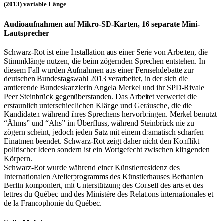
(2013) variable Länge
Audioaufnahmen auf Mikro-SD-Karten, 16 separate Mini-
Lautsprecher
Schwarz-Rot ist eine Installation aus einer Serie von Arbeiten, die
Stimmklänge nutzen, die beim zögernden Sprechen entstehen. In
diesem Fall wurden Aufnahmen aus einer Fernsehdebatte zur
deutschen Bundestagswahl 2013 verarbeitet, in der sich die
amtierende Bundeskanzlerin Angela Merkel und ihr SPD-Rivale
Peer Steinbrück gegenüberstanden. Das Arbeitet verwertet die
erstaunlich unterschiedlichen Klänge und Geräusche, die die
Kandidaten während ihres Sprechens hervorbringen. Merkel benutzt
“Ähms” und “Ahs” im Überfluss, während Steinbrück nie zu
zögern scheint, jedoch jeden Satz mit einem dramatisch scharfen
Einatmen beendet. Schwarz-Rot zeigt daher nicht den Konflikt
politischer Ideen sondern ist ein Wortgefecht zwischen klingenden
Körpern.
Schwarz-Rot wurde während einer Künstlerresidenz des
Internationalen Atelierprogramms des Künstlerhauses Bethanien
Berlin komponiert, mit Unterstützung des Conseil des arts et des
lettres du Québec und des Ministère des Relations internationales et
de la Francophonie du Québec.