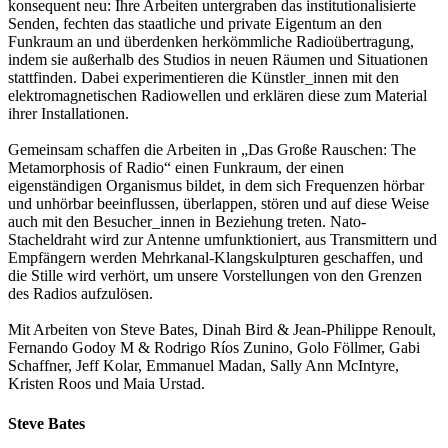
konsequent neu: Ihre Arbeiten untergraben das institutionalisierte
Senden, fechten das staatliche und private Eigentum an den
Funkraum an und überdenken herkömmliche Radioübertragung,
indem sie außerhalb des Studios in neuen Räumen und Situationen
stattfinden. Dabei experimentieren die Künstler_innen mit den
elektromagnetischen Radiowellen und erklären diese zum Material
ihrer Installationen.
Gemeinsam schaffen die Arbeiten in „Das Große Rauschen: The
Metamorphosis of Radio“ einen Funkraum, der einen
eigenständigen Organismus bildet, in dem sich Frequenzen hörbar
und unhörbar beeinflussen, überlappen, stören und auf diese Weise
auch mit den Besucher_innen in Beziehung treten. Nato-
Stacheldraht wird zur Antenne umfunktioniert, aus Transmittern und
Empfängern werden Mehrkanal-Klangskulpturen geschaffen, und
die Stille wird verhört, um unsere Vorstellungen von den Grenzen
des Radios aufzulösen.
Mit Arbeiten von Steve Bates, Dinah Bird & Jean-Philippe Renoult,
Fernando Godoy M & Rodrigo Ríos Zunino, Golo Föllmer, Gabi
Schaffner, Jeff Kolar, Emmanuel Madan, Sally Ann McIntyre,
Kristen Roos und Maia Urstad.
Steve Bates