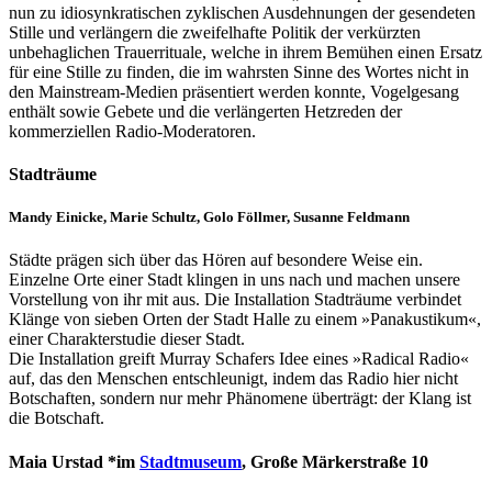
nun zu idiosynkratischen zyklischen Ausdehnungen der gesendeten
Stille und verlängern die zweifelhafte Politik der verkürzten
unbehaglichen Trauerrituale, welche in ihrem Bemühen einen Ersatz
für eine Stille zu finden, die im wahrsten Sinne des Wortes nicht in
den Mainstream-Medien präsentiert werden konnte, Vogelgesang
enthält sowie Gebete und die verlängerten Hetzreden der
kommerziellen Radio-Moderatoren.
Stadträume
Mandy Einicke, Marie Schultz, Golo Föllmer, Susanne Feldmann
Städte prägen sich über das Hören auf besondere Weise ein.
Einzelne Orte einer Stadt klingen in uns nach und machen unsere
Vorstellung von ihr mit aus. Die Installation Stadträume verbindet
Klänge von sieben Orten der Stadt Halle zu einem »Panakustikum«,
einer Charakterstudie dieser Stadt.
Die Installation greift Murray Schafers Idee eines »Radical Radio«
auf, das den Menschen entschleunigt, indem das Radio hier nicht
Botschaften, sondern nur mehr Phänomene überträgt: der Klang ist
die Botschaft.
Maia Urstad *im
Stadtmuseum
, Große Märkerstraße 10