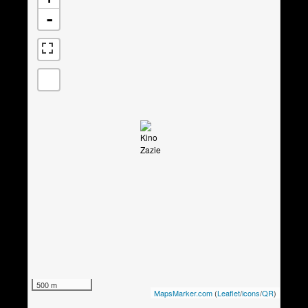
-
500 m
MapsMarker.com
(
Leaflet
/
icons
/
QR
)