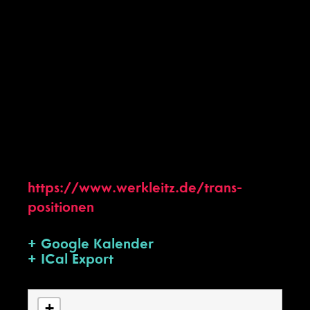
von Kulturpraktiken werden in
Kooperation mit Wissenschaftlern und
Künstlern die jenseitigen Potenziale
der Rundfunkübertragung ausgelotet.
Filmkurator Florian Wüst wird
innerhalb einer mehrteiligen,
internationalen Filmreihe im Kino Zazie
das Verhältnis von Ton und
elektronischem Bild untersuchen.
https://www.werkleitz.de/trans-
positionen
+ Google Kalender
+ ICal Export
Karte wird geladen - bitte warten...
+