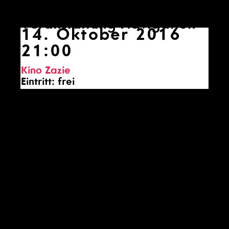
Veranstaltung Navigation
14. Oktober 2016
21:00
Kino Zazie
Eintritt: frei
Teil 4:
Time Travel,
Gast: Filipa César
(PT/DE)
Unter dem Titel Trans-Positionen wird
das Werkleitz Festival 2016 in
Korrespondenz zu Radio Revolten
medienübergreifend auf das Radio als
Träger von Hör-Kunst eingehen. Durch
eine transdisziplinäre Hinterfragung