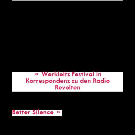
Kino Zazie
Kleine Ulrichstraße 22
Halle
,
06108
Deutschland
«
Werkleitz Festival in
Korrespondenz zu den Radio
Revolten
Better Silence
»