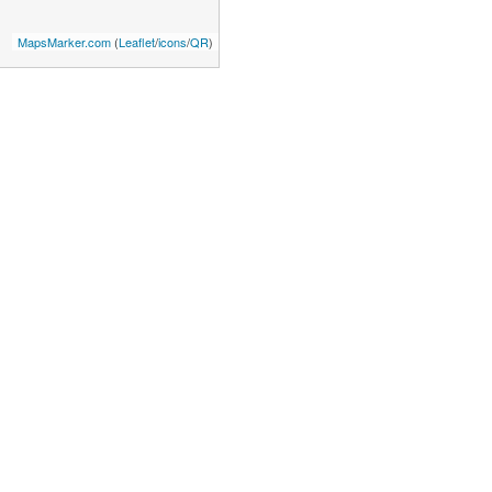
MapsMarker.com
(
Leaflet
/
icons
/
QR
)