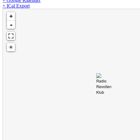
+ Google Kalender
+ ICal Export
Karte wird geladen - bitte warten...
+
-